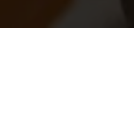
Stet clita bergren, no sea takimata sanctus est Lorem
ipsum dolor sit amet. Lorem ipsum dolor sit amet,
consetetur sadipscing elitr sed diam nonumy eirmod
tempor invidunt ut labore et dolore magna aliquyam
erat. Dicta sunt explicabo. Nemo enim ipsam
voluptatem quia voluptas sit aspernatur aut odit aut
fugit, quia. Dicta sunt explicabo Lorem ipsum dolor sit
amet, consetetur sadipscing elitr sed diam dolore
magna aliquyam erat.
Lorem ipsum dolor sit amet, consetetur sadipscing elitr,
sed diam nonumy eirmod tempor invidunt labore dolore