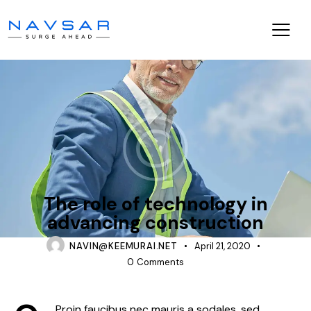
CONSTRUCTION
The role of technology in
advancing construction
NAVIN@KEEMURAI.NET
April 21, 2020
0
Comments
Proin faucibus nec mauris a sodales, sed