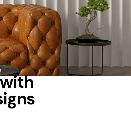
 with
signs