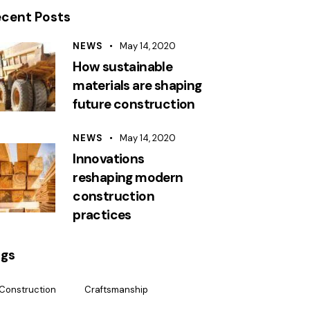
ecent Posts
NEWS
May 14, 2020
How sustainable
materials are shaping
future construction
NEWS
May 14, 2020
Innovations
reshaping modern
construction
practices
ags
Construction
Craftsmanship