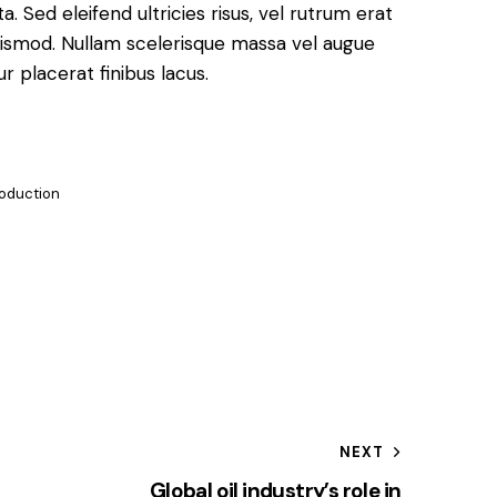
. Sed eleifend ultricies risus, vel rutrum erat
ismod. Nullam scelerisque massa vel augue
 placerat finibus lacus.
oduction
NEXT
r
Global oil industry’s role in