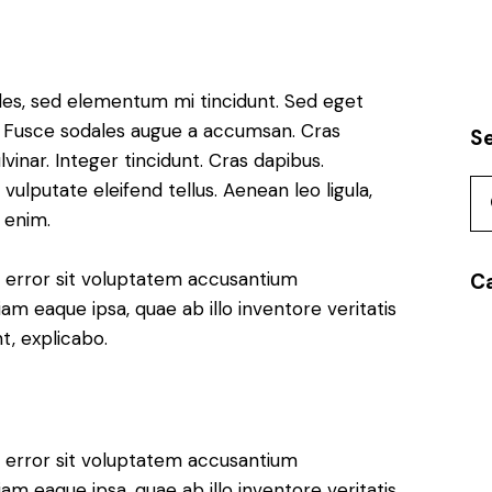
les, sed elementum mi tincidunt. Sed eget
t. Fusce sodales augue a accumsan. Cras
S
lvinar. Integer tincidunt. Cras dapibus.
lputate eleifend tellus. Aenean leo ligula,
, enim.
us error sit voluptatem accusantium
C
 eaque ipsa, quae ab illo inventore veritatis
t, explicabo.
us error sit voluptatem accusantium
 eaque ipsa, quae ab illo inventore veritatis