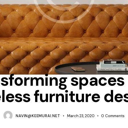
FURNITURE
sforming spaces
less furniture de
NAVIN@KEEMURAI.NET
March 23, 2020
0
Comments