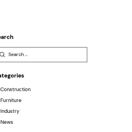
earch
ategories
Construction
Furniture
Industry
News