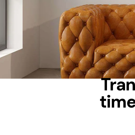
Tran
time